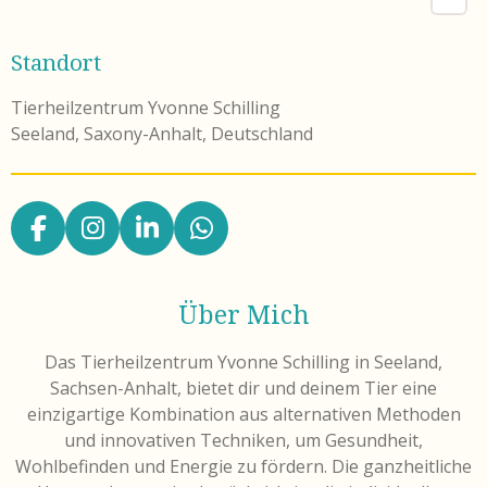
Standort
Tierheilzentrum Yvonne Schilling
Seeland, Saxony-Anhalt, Deutschland
F
I
L
W
a
n
i
h
c
s
n
a
Über Mich
e
t
k
t
b
a
e
s
Das Tierheilzentrum Yvonne Schilling in Seeland,
o
g
d
A
Sachsen-Anhalt, bietet dir und deinem Tier eine
o
r
I
p
einzigartige Kombination aus alternativen Methoden
k
a
n
p
und innovativen Techniken, um Gesundheit,
m
Wohlbefinden und Energie zu fördern. Die ganzheitliche